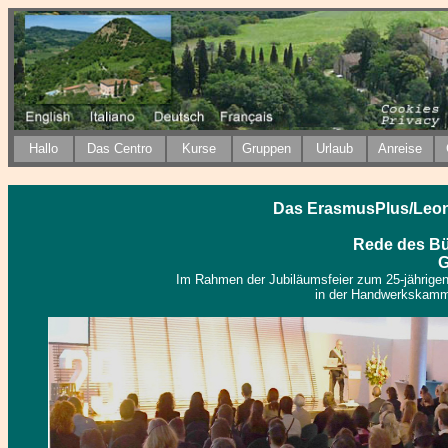
H
allo
Das Centro
Kurse
Gruppen
Urlaub
Anreise
Das
ErasmusPlus/Leona
Rede des Bü
G
Im Rahmen der Jubiläumsfeier zum 25-jährige
in der Handwerkskamm